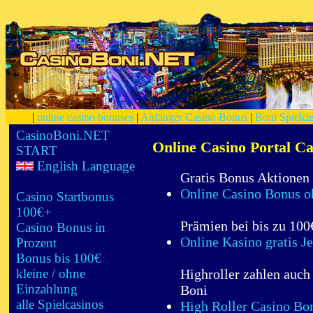
|
online casino bonuses
|
Anfänger Casino Bonus
|
Boni Spielca
CasinoBoni.NET
Online Casino Portal Ca
START
English Language
Gratis Bonus Aktionen
Online Casino Bonus o
Casino Startbonus
100€+
Prämien bei bis zu 100€
Casino Bonus in
Online Kasino gratis J
Prozent
Bonus bis 100€
Highroller zahlen auch 
kleine / ohne
Einzahlung
Boni
alle Spielcasinos
High Roller Casino Bo