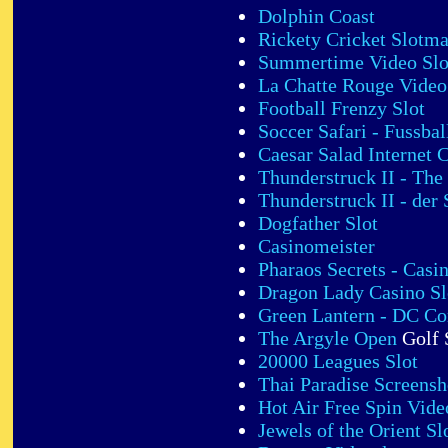
Dolphin Coast
Rickety Cricket Slotm
Summertime Video Slo
La Chatte Rouge Video
Football Frenzy Slot
Soccer Safari - Fussba
Caesar Salad Internet 
Thunderstruck II - The
Thunderstruck II - der 
Dogfather Slot
Casinomeister
Pharaos Secrets - Casin
Dragon Lady Casino S
Green Lantern - DC Co
The Argyle Open
Golf 
20000 Leagues Slot
Thai Paradise Screensh
Hot Air Free Spin Vide
Jewels of the Orient S