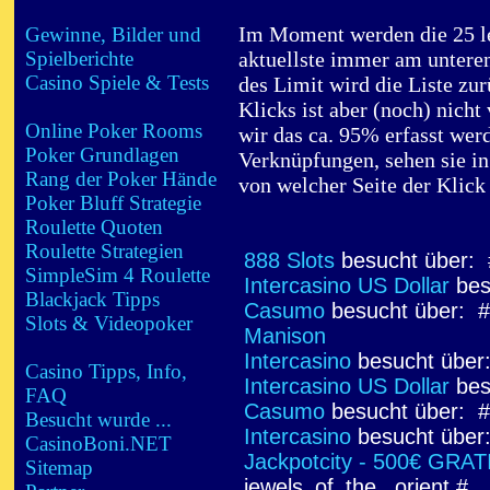
Im Moment werden die 25 le
Gewinne, Bilder und
Spielberichte
aktuellste immer am unteren
Casino Spiele & Tests
des Limit wird die Liste zu
Klicks ist aber (noch) nich
Online Poker Rooms
wir das ca. 95% erfasst wer
Poker Grundlagen
Verknüpfungen, sehen sie in
Rang der Poker Hände
von welcher Seite der Klick
Poker Bluff Strategie
Roulette Quoten
Roulette Strategien
888 Slots
besucht über: 
SimpleSim 4 Roulette
Intercasino US Dollar
bes
Blackjack Tipps
Casumo
besucht über: #
Slots & Videopoker
Manison
Intercasino
besucht über
Casino Tipps, Info,
Intercasino US Dollar
bes
FAQ
Casumo
besucht über: 
Besucht wurde ...
Intercasino
besucht über
CasinoBoni.NET
Jackpotcity - 500€ GRAT
Sitemap
jewels_of_the _orient #