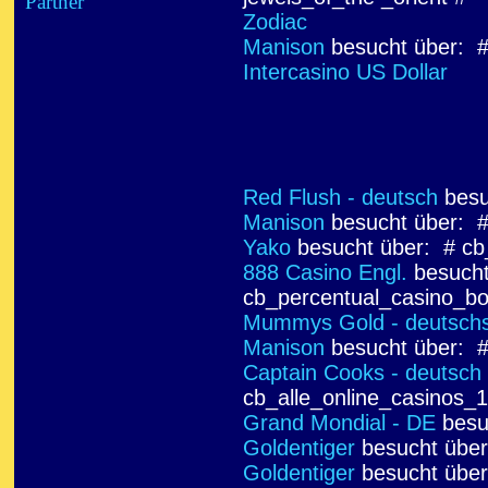
Partner
Zodiac
Manison
besucht über: #
Intercasino US Dollar
Red Flush - deutsch
besu
Manison
besucht über: 
Yako
besucht über: # cb
888 Casino Engl.
besucht
cb_percentual_casino_b
Mummys Gold - deutschs
Manison
besucht über: #
Captain Cooks - deutsch
cb_alle_online_casinos_
Grand Mondial - DE
besuc
Goldentiger
besucht über
Goldentiger
besucht über