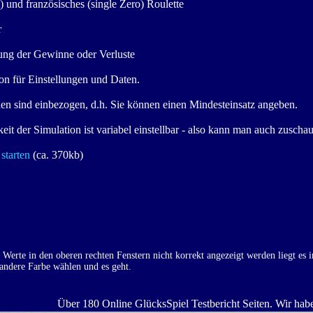
) und französisches (single Zero) Roulette
r
nung der Gewinne oder Verluste
on für Einstellungen und Daten.
en sind einbezogen, d.h. Sie können einen Mindesteinsatz angeben.
t der Simulation ist variabel einstellbar - also kann man auch zuschaue
starten
(ca. 370kb)
 Werte in den oberen rechten Fenstern nicht korrekt angezeigt werden liegt es 
e andere Farbe wählen und es geht.
Über 180 Online GlücksSpiel Testbericht Seiten. Wir hab