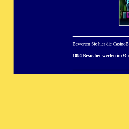
Bewerten Sie hier die
CasinoBo
1894
Besucher werten im Ø 