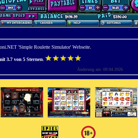
ni.NET 'Simple Roulette Simulator'
Webseite.
mit
3.7
von
5
Sternen
.
Änderung am: 09.04.2026