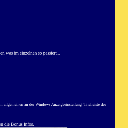
n was im einzelnen so passiert...
im allgemeinen an der Windows Anzeigeeinstellung 'Titelleiste des
en die Bonus Infos.