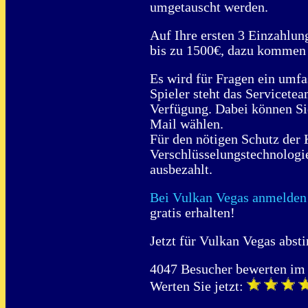
umgetauscht werden.
Auf Ihre ersten 3 Einzahlun
bis zu 1500€, dazu kommen 
Es wird für Fragen ein umf
Spieler steht das Servicete
Verfügung. Dabei können Si
Mail wählen.
Für den nötigen Schutz der
Verschlüsselungstechnologi
ausbezahlt.
Bei Vulkan Vegas anmelden
gratis erhalten!
Jetzt für
Vulkan Vegas
abst
4047
Besucher bewerten im
Werten Sie jetzt: