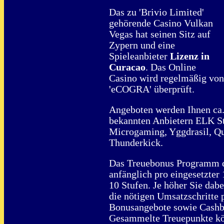
Das zu 'Brivio Limited'
gehörende Casino Vulkan
Vegas hat seinen Sitz auf
Zypern und eine
Spieleanbieter
Lizenz in
Curacao
. Das Online
Casino wird regelmäßig von
'eCOGRA' überprüft.
Angeboten werden Ihnen ca. 
bekannten Anbietern ELK St
Microgaming, Yggdrasil, Qu
Thunderkick.
Das Treuebonus Programm d
anfänglich pro eingesetzter
10 Stufen. Je höher Sie dabe
die nötigen Umsatzschritte 
Bonusangebote sowie Cashba
Gesammelte Treuepunkte kö