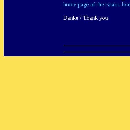
home page of the casino bo
Danke / Thank you